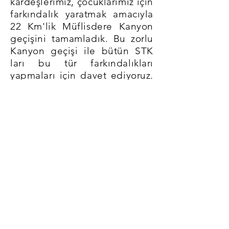
kardeşlerimiz, çocuklarımız için
farkındalık yaratmak amacıyla
22 Km'lik Müflisdere Kanyon
geçişini tamamladık. Bu zorlu
Kanyon geçişi ile bütün STK
ları bu tür farkındalıkları
yapmaları için davet ediyoruz.
Ümit ederiz ki Türkistanlı
çocuklar artık zulme maruz
kalmazlar. Dinleri dilleri ve
ırkları yüzünden çeşitli
işkencelere maruz kalmazlar.
Onlar bizim ırkdaşlarımız,
dindaşlarımız, soydaşlarımız
canımızdan bir parçalar ve her
şeyden önce onlar birer çocuk.
Türkistanlı kardeşlerimize
selam olsun.
Yaşasın Doğu Türkistan'da ki