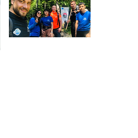
SURMOT 2018 İlk Kamp
ve Eğitim
Surmot arama kurtarma ve Doğa
Sporları kulübü olarak ilk
kursiyerlerimiz ve ilk eğitimimiz.