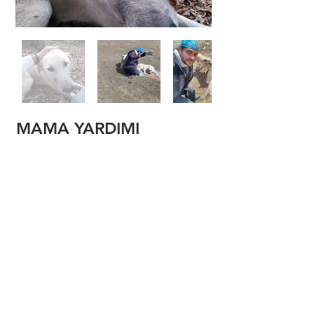
MAMA YARDIMI
Müflisdere Kanyonu geçişi
sırasında ve İnönü Yaylasında Kamp
sırasında bizi hiç bir zaman yalnız
bırakmayan, geceleri koruyan minik
dostlarımıza hediyelerini verdik.
Şehirden uzakta, Doğada
karıştıracak çöp bile bulamayan
dostlarımıza Surmot olarak mama
gönderdik.