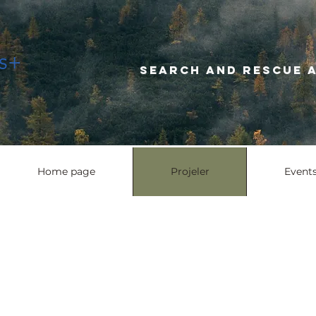
Search and r
Home page
Projeler
Eve
Home page
Projeler
Event