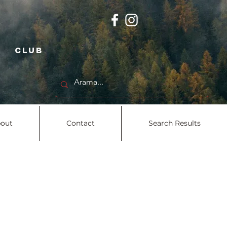
 club
out
Contact
Search Results
out
Contact
Search Results